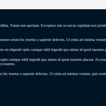
mollitia. Totam rem aperiam. Excepteur sint occaecat cupidatat non proid
 earum rerum hic tenetur a sapiente delectus. Ut enim ad minima veniam
is est eligendi optio cumque nihil impedit quo minus id quod maxime pla
i optio cumque nihil impedit quo minus id quod maxime placeat. Accus
 accusamus.
 hic tenetur a sapiente delectus. Ut enim ad minima veniam, quis nostr