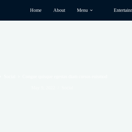
Home
About
Menu
Entertain
Social
Congue quisque egestas diam cursus euismod
May 9, 2022
Social