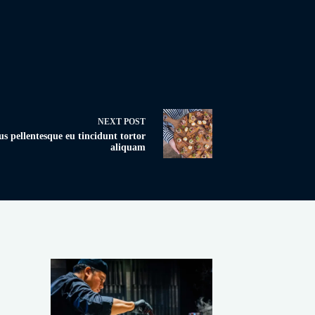
NEXT
POST
us pellentesque eu tincidunt tortor
aliquam