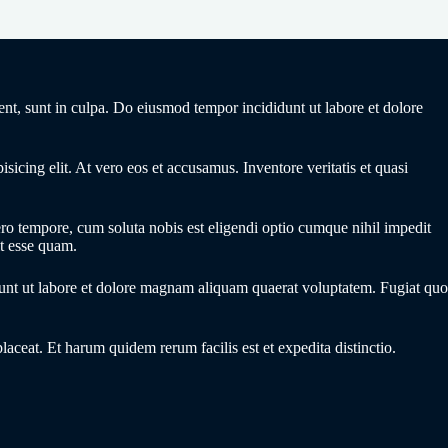
ent, sunt in culpa. Do eiusmod tempor incididunt ut labore et dolore
icing elit. At vero eos et accusamus. Inventore veritatis et quasi
bero tempore, cum soluta nobis est eligendi optio cumque nihil impedit
t esse quam.
idunt ut labore et dolore magnam aliquam quaerat voluptatem. Fugiat quo
ceat. Et harum quidem rerum facilis est et expedita distinctio.