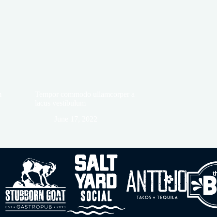
m
Tempor commodo ullamcorper a
lacus vestibulum
June 17, 2022