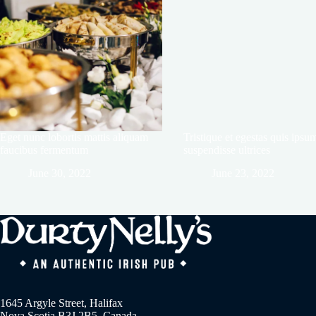
Eget nunc lobortis mattis aliquam
Tristique et egestas quis ipsu
faucibus fermentum
suspendisse ultrices
June 30, 2022
June 23, 2022
1645 Argyle Street, Halifax
Nova Scotia B3J 2B5, Canada