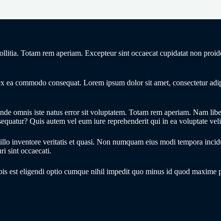
mollitia. Totam rem aperiam. Excepteur sint occaecat cupidatat non proid
 ex ea commodo consequat. Lorem ipsum dolor sit amet, consectetur adipis
is unde omnis iste natus error sit voluptatem. Totam rem aperiam. Nam li
quatur? Quis autem vel eum iure reprehenderit qui in ea voluptate veli
ab illo inventore veritatis et quasi. Non numquam eius modi tempora inc
i sint occaecati.
is est eligendi optio cumque nihil impedit quo minus id quod maxime pla