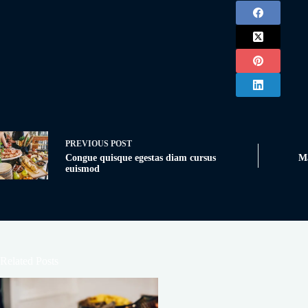
PREVIOUS
POST
Congue quisque egestas diam cursus
Ma
euismod
Related Posts