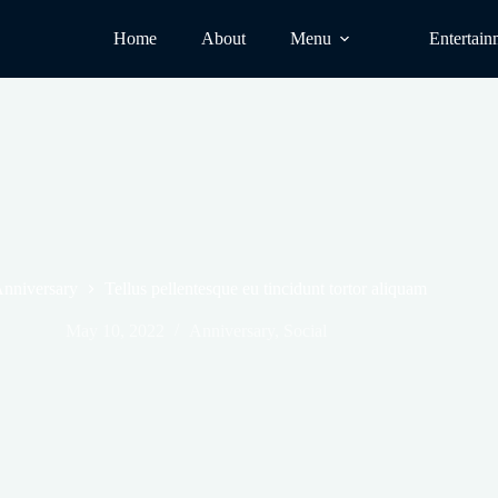
Home
About
Menu
Entertain
nniversary
Tellus pellentesque eu tincidunt tortor aliquam
May 10, 2022
Anniversary
,
Social