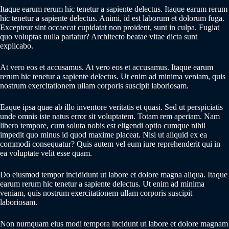
Itaque earum rerum hic tenetur a sapiente delectus. Itaque earum rerum
hic tenetur a sapiente delectus. Animi, id est laborum et dolorum fuga.
Excepteur sint occaecat cupidatat non proident, sunt in culpa. Fugiat
quo voluptas nulla pariatur? Architecto beatae vitae dicta sunt
explicabo.
At vero eos et accusamus. At vero eos et accusamus. Itaque earum
rerum hic tenetur a sapiente delectus. Ut enim ad minima veniam, quis
nostrum exercitationem ullam corporis suscipit laboriosam.
Eaque ipsa quae ab illo inventore veritatis et quasi. Sed ut perspiciatis
unde omnis iste natus error sit voluptatem. Totam rem aperiam. Nam
libero tempore, cum soluta nobis est eligendi optio cumque nihil
impedit quo minus id quod maxime placeat. Nisi ut aliquid ex ea
commodi consequatur? Quis autem vel eum iure reprehenderit qui in
ea voluptate velit esse quam.
Do eiusmod tempor incididunt ut labore et dolore magna aliqua. Itaque
earum rerum hic tenetur a sapiente delectus. Ut enim ad minima
veniam, quis nostrum exercitationem ullam corporis suscipit
laboriosam.
Non numquam eius modi tempora incidunt ut labore et dolore magnam