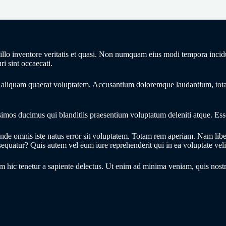
ab illo inventore veritatis et quasi. Non numquam eius modi tempora inc
i sint occaecati.
liquam quaerat voluptatem. Accusantium doloremque laudantium, totam 
simos ducimus qui blanditiis praesentium voluptatum deleniti atque. Esse
is unde omnis iste natus error sit voluptatem. Totam rem aperiam. Nam li
quatur? Quis autem vel eum iure reprehenderit qui in ea voluptate veli
 hic tenetur a sapiente delectus. Ut enim ad minima veniam, quis nostr