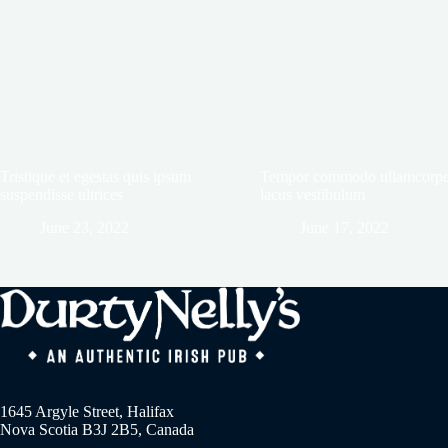
Tristique et egestas quis ipsum
Tempor commodo ullamcorpe
suspendisse ultrices
lacus vestibulum
June 23, 2022
June 17, 2022
1645 Argyle Street, Halifax
Nova Scotia B3J 2B5, Canada