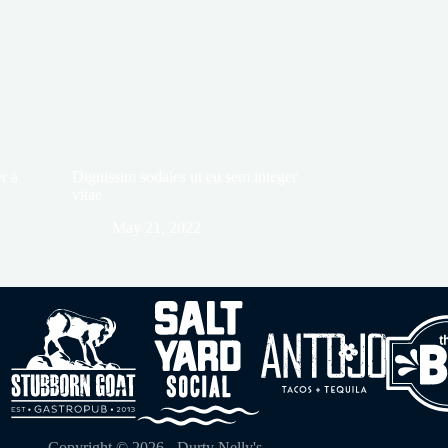
r a
Dignissim sodales ut eu sem integer
vitae
May 21, 2022
Copyright © 2026 - Durty Nelly's