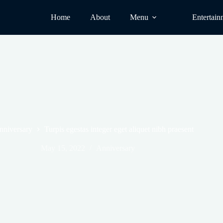
Home
About
Menu
Entertain
nniversary
Turpis egestas integer eget aliquet nibh praesent
May 15, 2022
Anniversary